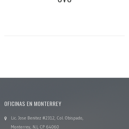
OFICINAS EN MONTERREY
Lic. Jose Benitez #2312, Col. Obispado,
Monterrey, N.L CP 64060