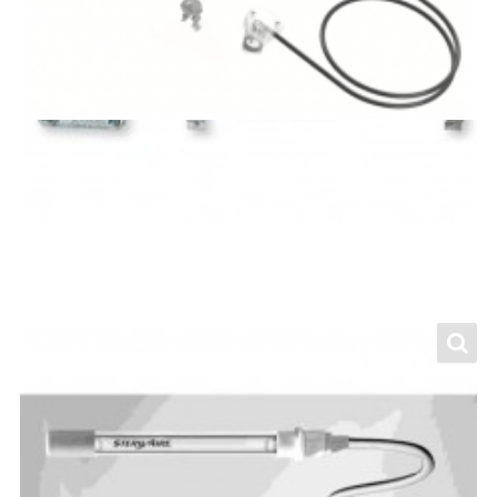
Enhanced UVC Kit – Manejadoras
de Aire