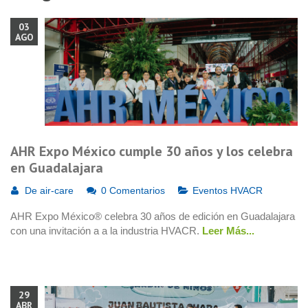
03
AGO
AHR Expo México cumple 30 años y los celebra
en Guadalajara
De
air-care
0 Comentarios
Eventos HVACR
AHR Expo México® celebra 30 años de edición en Guadalajara
con una invitación a a la industria HVACR.
Leer Más...
29
ABR