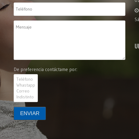
0
S
U
De preferencia contáctame por: