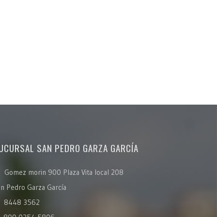
UCURSAL SAN PEDRO GARZA GARCÍA
Gomez morin 900 Plaza Vita local 208
n Pedro Garza García
8448 3562