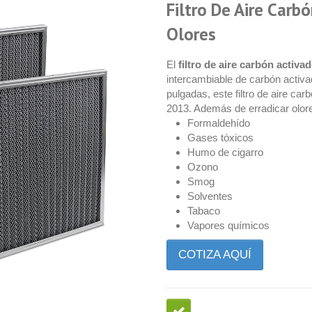
Filtro De Aire Carb
Olores
El
filtro de aire carbón activa
intercambiable de carbón activa
pulgadas, este filtro de aire c
2013. Además de erradicar olore
Formaldehído
Gases tóxicos
Humo de cigarro
Ozono
Smog
Solventes
Tabaco
Vapores químicos
COTIZA AQUÍ