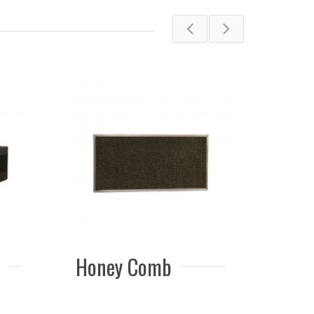
Lámpara Germicida
 Comb
UVC de Pared para
Hospitales