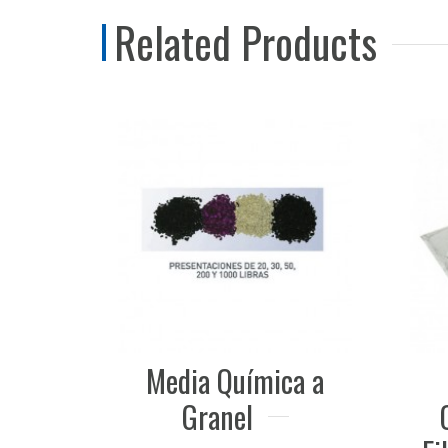
Related Products
dia Química a
OdorGuard Y
Granel
OdorGuard Plus: