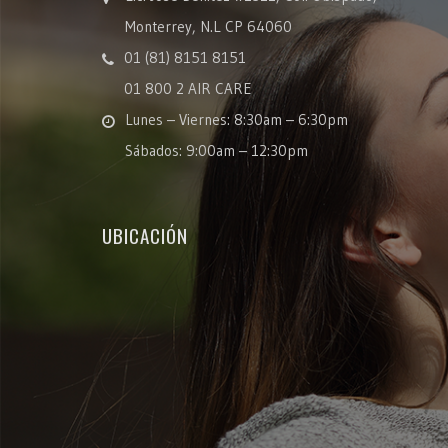
Monterrey, N.L CP 64060
01 (81) 8151 8151
01 800 2 AIR CARE
Lunes – Viernes: 8:30am – 6:30pm
Sábados: 9:00am – 12:30pm
UBICACIÓN