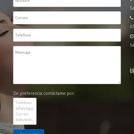
Sa
0
S
U
De preferencia contáctame por: