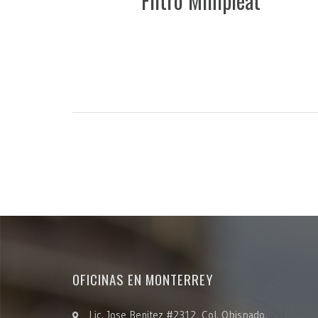
Filtro Minipleat
OFICINAS EN MONTERREY
Lic. Jose Benitez #2312, Col. Obispado,