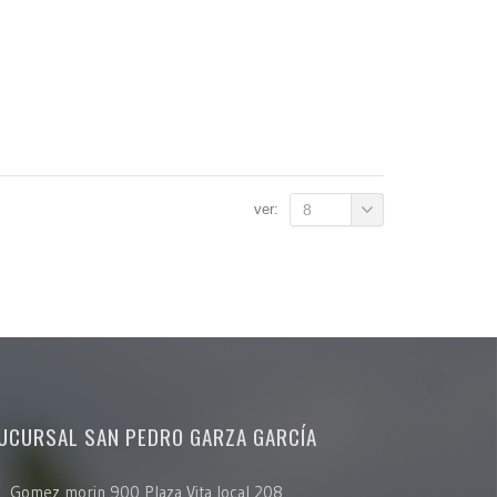
ver:
8
UCURSAL SAN PEDRO GARZA GARCÍA
Gomez morin 900 Plaza Vita local 208