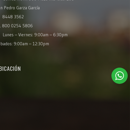
n Pedro Garza García
8448 3562
1 800 0254 5806
Lunes – Viernes: 9:00am – 6:30pm
ábados: 9:00am – 12:30pm
BICACIÓN