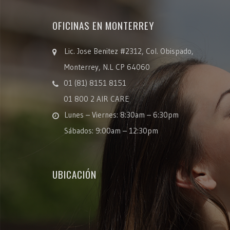
OFICINAS EN MONTERREY
Lic. Jose Benitez #2312, Col. Obispado,
Monterrey, N.L CP 64060
01 (81) 8151 8151
01 800 2 AIR CARE
Lunes – Viernes: 8:30am – 6:30pm
Sábados: 9:00am – 12:30pm
UBICACIÓN