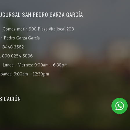
UCURSAL SAN PEDRO GARZA GARCÍA
Gomez morin 900 Plaza Vita local 208
n Pedro Garza García
8448 3562
1 800 0254 5806
Lunes – Viernes: 9:00am – 6:30pm
ábados: 9:00am – 12:30pm
BICACIÓN