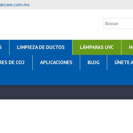
ircare.com.mx
S
LIMPIEZA DE DUCTOS
LÁMPARAS UVC
H
RES DE CO2
APLICACIONES
BLOG
ÚNETE 