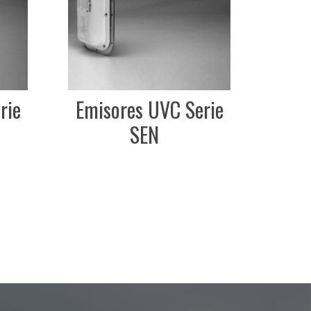
Ster
Held
ie
Emisores UVC Serie
SEN