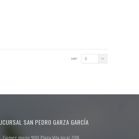
ver:
8
UCURSAL SAN PEDRO GARZA GARCÍA
Gomez morin 900 Plaza Vita local 208