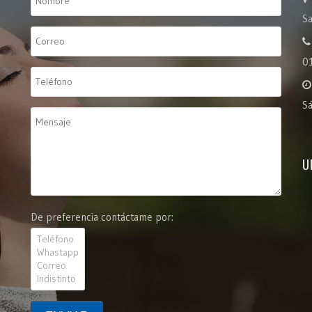
Sa
0
S
U
De preferencia contáctame por: