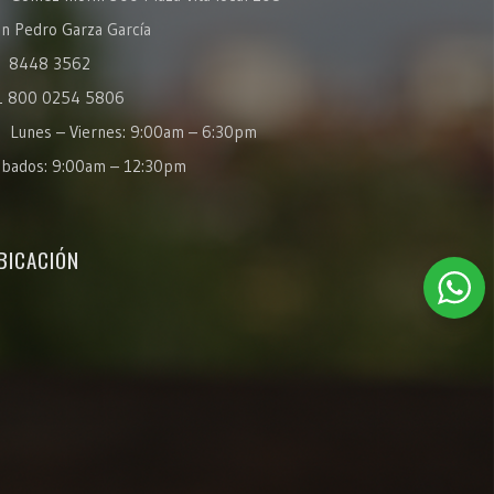
n Pedro Garza García
8448 3562
1 800 0254 5806
Lunes – Viernes: 9:00am – 6:30pm
ábados: 9:00am – 12:30pm
BICACIÓN