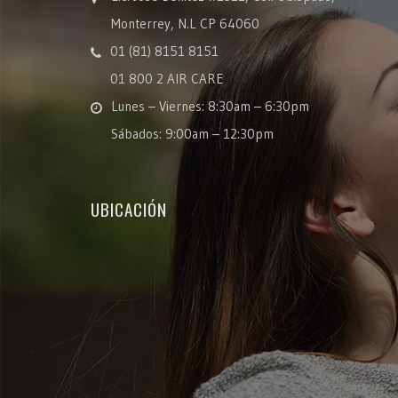
Monterrey, N.L CP 64060
01 (81) 8151 8151
01 800 2 AIR CARE
Lunes – Viernes: 8:30am – 6:30pm
Sábados: 9:00am – 12:30pm
UBICACIÓN