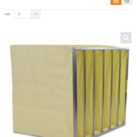
ver:
8