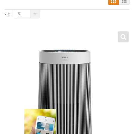
ver:
8