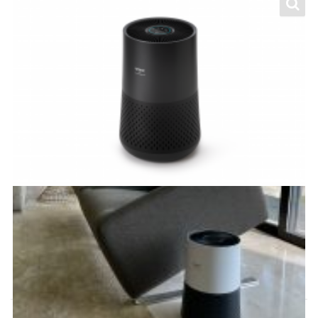
Winix A230/231