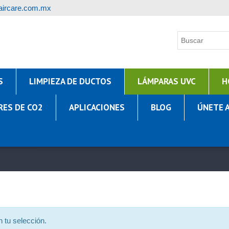
ircare.com.mx
S
LIMPIEZA DE DUCTOS
LÁMPARAS UVC
H
RES DE CO2
APLICACIONES
BLOG
ÚNETE 
 tu selección.