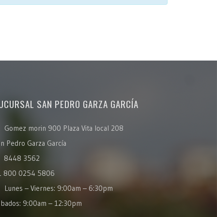
UCURSAL SAN PEDRO GARZA GARCÍA
Gomez morin 900 Plaza Vita local 208
n Pedro Garza García
8448 3562
1 800 0254 5806
Lunes – Viernes: 9:00am – 6:30pm
ábados: 9:00am – 12:30pm