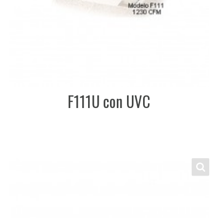
F111U con UVC