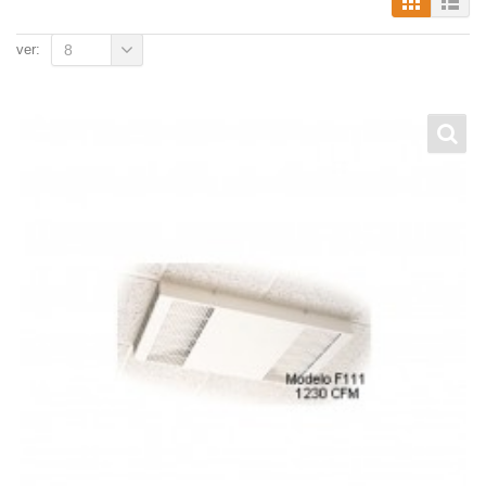
ver:
8