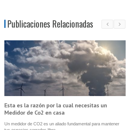
Publicaciones Relacionadas
ón por la cual necesitas un
¿Qué relación
2 en casa
atmosférica y 
 es un aliado fundamental para mantener
Te compartimos cuál
os libre
contaminación atmo